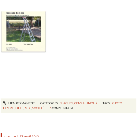
LIEN PERMANENT
CATÉGORIES :
BLAGUES
,
GENS
,
HUMOUR
TAGS :
PHOTO
,
FEMME
,
FILLE
,
MEC
,
SOCIÉTÉ
0
COMMENTAIRE
mercredi 27
avril 2016