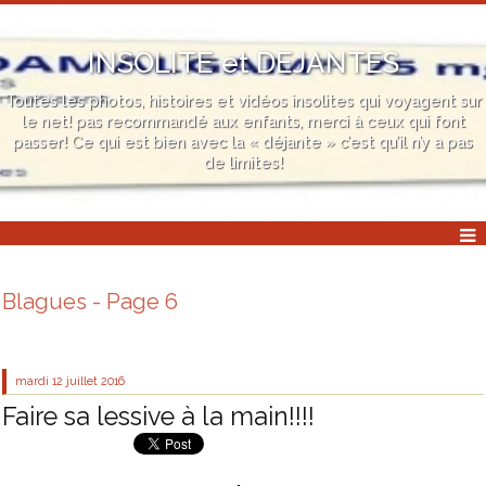
INSOLITE et DEJANTES
Toutes les photos, histoires et vidéos insolites qui voyagent sur
le net! pas recommandé aux enfants, merci à ceux qui font
passer! Ce qui est bien avec la « déjante » c’est qu’il n’y a pas
de limites!
Blagues - Page 6
mardi 12
juillet 2016
Faire sa lessive à la main!!!!