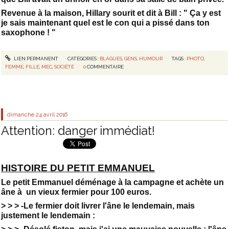
Revenue à la maison, Hillary sourit et dit à Bill : " Ça y est
je sais maintenant quel est le con qui a pissé dans ton
saxophone ! "
LIEN PERMANENT
CATÉGORIES :
BLAGUES
,
GENS
,
HUMOUR
TAGS :
PHOTO
,
FEMME
,
FILLE
,
MEC
,
SOCIÉTÉ
0
COMMENTAIRE
dimanche 24
avril 2016
Attention: danger immédiat!
HISTOIRE DU PETIT EMMANUEL
Le petit Emmanuel déménage à la campagne et achète un
âne à un vieux fermier pour 100 euros.
> > > -Le fermier doit livrer l'âne le lendemain, mais
justement le lendemain :