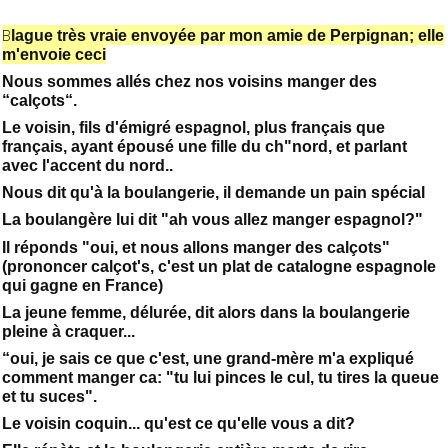
B
lague très vraie envoyée par mon amie de Perpignan; elle
m'envoie ceci
Nous sommes allés chez nos voisins manger des
“calçots“.
Le voisin, fils d'émigré espagnol, plus français que
français, ayant épousé une fille du ch"nord, et parlant
avec l'accent du nord..
Nous dit qu'à la boulangerie, il demande un pain spécial
La boulangère lui dit "ah vous allez manger espagnol?"
Il réponds "oui, et nous allons manger des calçots"
(prononcer calçot's, c'est un plat de catalogne espagnole
qui gagne en France)
La jeune femme, délurée, dit alors dans la boulangerie
pleine à craquer...
“oui, je sais ce que c'est, une grand-mère m'a expliqué
comment manger ca: "tu lui pinces le cul, tu tires la queue
et tu suces".
Le voisin coquin... qu'est ce qu'elle vous a dit?