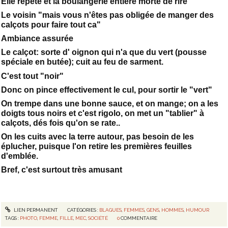
Elle répète et la boulangerie entière morte de rire
Le voisin "mais vous n'êtes pas obligée de manger des
calçots pour faire tout ca"
Ambiance assurée
Le calçot: sorte d' oignon qui n'a que du vert (pousse
spéciale en butée); cuit au feu de sarment.
C'est tout "noir"
Donc on pince effectivement le cul, pour sortir le "vert"
On trempe dans une bonne sauce, et on mange; on a les
doigts tous noirs et c'est rigolo, on met un "tablier" à
calçots, dés fois qu'on se rate..
On les cuits avec la terre autour, pas besoin de les
éplucher, puisque l'on retire les premières feuilles
d'emblée.
Bref, c'est surtout très amusant
LIEN PERMANENT
CATÉGORIES :
BLAGUES
,
FEMMES
,
GENS
,
HOMMES
,
HUMOUR
TAGS :
PHOTO
,
FEMME
,
FILLE
,
MEC
,
SOCIÉTÉ
0
COMMENTAIRE