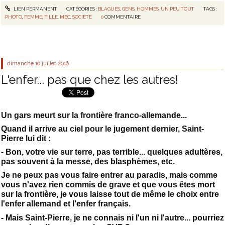
LIEN PERMANENT
CATÉGORIES :
BLAGUES
,
GENS
,
HOMMES
,
UN PEU TOUT
TAGS :
PHOTO
,
FEMME
,
FILLE
,
MEC
,
SOCIÉTÉ
0
COMMENTAIRE
dimanche 10
juillet 2016
L'enfer... pas que chez les autres!
Un gars meurt sur la frontière franco-allemande...
Quand il arrive au ciel pour le jugement dernier, Saint-
Pierre lui dit :
- Bon, votre vie sur terre, pas terrible... quelques adultères,
pas souvent à la messe, des blasphèmes, etc.
Je ne peux pas vous faire entrer au paradis, mais comme
vous n'avez rien commis de grave et que vous êtes mort
sur la frontière, je vous laisse tout de même le choix entre
l'enfer allemand et l'enfer français.
- Mais Saint-Pierre, je ne connais ni l'un ni l'autre... pourriez