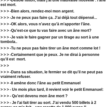
> > > -Désolé fiston, mais j'ai une mauvaise nouvelle : l'âne
est mort.
> > > -Bien alors, rendez-moi mon argent.
> > > -Je ne peux pas faire ça. J'ai déjà tout dépensé...
> > > -OK alors, vous n'avez qu'à m'apporter l'âne.
> > > -Qu'est-ce que tu vas faire avec un âne mort?
> > > -Je vais le faire gagner par un tirage au sort à une
tombola..
> > > -Tu ne peux pas faire tirer un âne mort comme lot !
> > > -Certainement que je peux. Je ne dirai à personne
qu'il est mort.
> > >
> > > -Dans sa situation, le fermier se dit qu'il ne peut pas
vraiment refuser.
> > > -Il amène donc l'âne au petit Emmanuel
> > > - Un mois plus tard, il revient voir le petit Emmanuel:
> > > - Qu'est devenu mon âne mort ?
> > > - Je l'ai fait tirer au sort. J'ai vendu 500 billets à 2