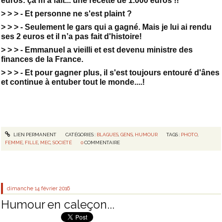
euros: ça m'a fait... une recette de 1.000 euros !!
> > > - Et personne ne s'est plaint ?
> > > - Seulement le gars qui a gagné. Mais je lui ai rendu
ses 2 euros et il n’a pas fait d'histoire!
> > > - Emmanuel a vieilli et est devenu ministre des
finances de la France.
> > > - Et pour gagner plus, il s'est toujours entouré d'ânes
et continue à entuber tout le monde....!
LIEN PERMANENT
CATÉGORIES :
BLAGUES
,
GENS
,
HUMOUR
TAGS :
PHOTO
,
FEMME
,
FILLE
,
MEC
,
SOCIÉTÉ
0
COMMENTAIRE
dimanche 14
février 2016
Humour en caleçon...