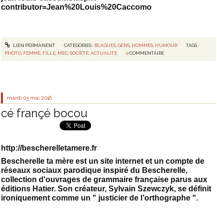
contributor=Jean%20Louis%20Caccomo
LIEN PERMANENT
CATÉGORIES :
BLAGUES
,
GENS
,
HOMMES
,
HUMOUR
TAGS :
PHOTO
,
FEMME
,
FILLE
,
MEC
,
SOCIÉTÉ
,
ACTUALITÉ
0
COMMENTAIRE
mardi 03
mai 2016
cé françé bocou
http://bescherelletamere.fr
Bescherelle ta mère est un site internet et un compte de
réseaux sociaux parodique inspiré du Bescherelle,
collection d'ouvrages de grammaire française parus aux
éditions Hatier. Son créateur, Sylvain Szewczyk, se définit
ironiquement comme un " justicier de l’orthographe ".