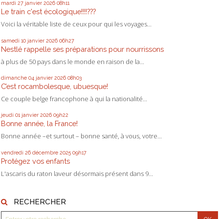
mardi 27
janvier 2026
08h11
Le train c'est écologique!!!!???
Voici la véritable liste de ceux pour qui les voyages...
samedi 10
janvier 2026
06h27
Nestlé rappelle ses préparations pour nourrissons
à plus de 50 pays dans le monde en raison de la...
dimanche 04
janvier 2026
08h03
C’est rocambolesque, ubuesque!
Ce couple belge francophone à qui la nationalité...
jeudi 01
janvier 2026
09h22
Bonne année, la France!
Bonne année –et surtout – bonne santé, à vous, votre...
vendredi 26
décembre 2025
09h17
Protégez vos enfants
L'ascaris du raton laveur désormais présent dans 9...
RECHERCHER