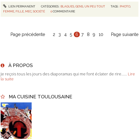
LIEN PERMANENT
CATÉGORIES :
BLAGUES
,
GENS
,
UN PEU TOUT
TAGS :
PHOTO
,
FEMME
,
FILLE
,
MEC
,
SOCIÉTÉ
0
COMMENTAIRE
Page précédente
2
3
4
5
6
7
8
9
10
Page suivante
À PROPOS
Je reçois tous les jours des diaporamas qui me font éclater de rire......
Lire
la suite
MA CUISINE TOULOUSAINE