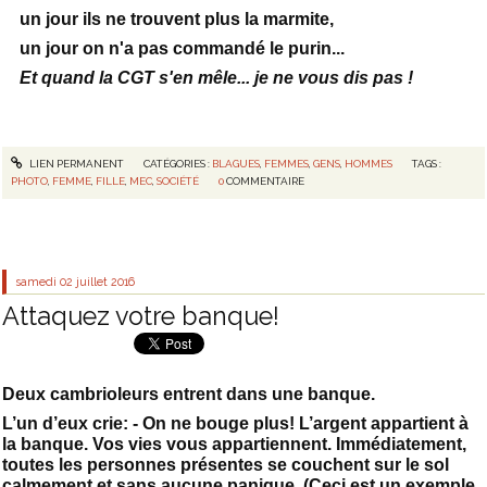
un jour ils ne trouvent plus la marmite,
un jour on n'a pas commandé le purin...
Et quand la CGT s'en mêle... je ne vous dis pas !
LIEN PERMANENT
CATÉGORIES :
BLAGUES
,
FEMMES
,
GENS
,
HOMMES
TAGS :
PHOTO
,
FEMME
,
FILLE
,
MEC
,
SOCIÉTÉ
0
COMMENTAIRE
samedi 02
juillet 2016
Attaquez votre banque!
Deux cambrioleurs entrent dans une banque.
L’un d’eux crie: - On ne bouge plus! L’argent appartient à
la banque. Vos vies vous appartiennent. Immédiatement,
toutes les personnes présentes se couchent sur le sol
calmement et sans aucune panique. (Ceci est un exemple