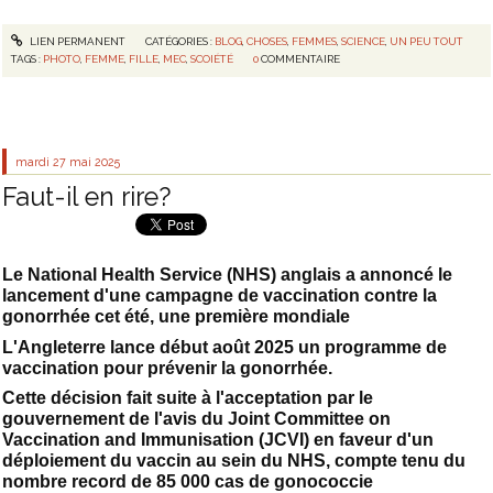
LIEN PERMANENT
CATÉGORIES :
BLOG
,
CHOSES
,
FEMMES
,
SCIENCE
,
UN PEU TOUT
TAGS :
PHOTO
,
FEMME
,
FILLE
,
MEC
,
SCOIÉTÉ
0
COMMENTAIRE
mardi 27
mai 2025
Faut-il en rire?
Le National Health Service (NHS) anglais a annoncé le
lancement d'une campagne de vaccination contre la
gonorrhée cet été, une première mondiale
L'Angleterre lance début août 2025 un programme de
vaccination pour prévenir la gonorrhée.
Cette décision fait suite à l'acceptation par le
gouvernement de l'avis du Joint Committee on
Vaccination and Immunisation (JCVI) en faveur d'un
déploiement du vaccin au sein du NHS, compte tenu du
nombre record de 85 000 cas de gonococcie