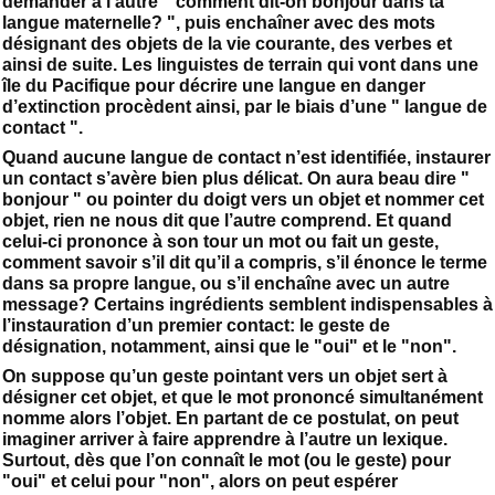
demander à l’autre " comment dit-on bonjour dans ta
langue maternelle? ", puis enchaîner avec des mots
désignant des objets de la vie courante, des verbes et
ainsi de suite. Les linguistes de terrain qui vont dans une
île du Pacifique pour décrire une langue en danger
d’extinction procèdent ainsi, par le biais d’une " langue de
contact ".
Quand aucune langue de contact n’est identifiée, instaurer
un contact s’avère bien plus délicat. On aura beau dire "
bonjour " ou pointer du doigt vers un objet et nommer cet
objet, rien ne nous dit que l’autre comprend. Et quand
celui-ci prononce à son tour un mot ou fait un geste,
comment savoir s’il dit qu’il a compris, s’il énonce le terme
dans sa propre langue, ou s’il enchaîne avec un autre
message? Certains ingrédients semblent indispensables à
l’instauration d’un premier contact: le geste de
désignation, notamment, ainsi que le "oui" et le "non".
On suppose qu’un geste pointant vers un objet sert à
désigner cet objet, et que le mot prononcé simultanément
nomme alors l’objet. En partant de ce postulat, on peut
imaginer arriver à faire apprendre à l’autre un lexique.
Surtout, dès que l’on connaît le mot (ou le geste) pour
"oui" et celui pour "non", alors on peut espérer