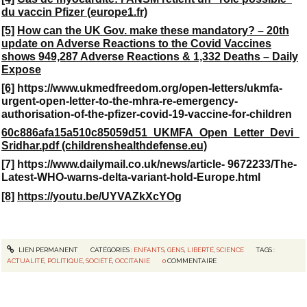
du vaccin Pfizer (europe1.fr)
[5]
How can the UK Gov. make these mandatory? – 20th
update on Adverse Reactions to the Covid Vaccines
shows 949,287 Adverse Reactions & 1,332 Deaths – Daily
Expose
[6]
https://www.ukmedfreedom.org/open-letters/ukmfa-
urgent-open-letter-to-the-mhra-re-emergency-
authorisation-of-the-pfizer-covid-19-vaccine-for-children
60c886afa15a510c85059d51_UKMFA_Open_Letter_Devi_
Sridhar.pdf (childrenshealthdefense.eu)
[7] https://www.dailymail.co.uk/news/article- 9672233/The-
Latest-WHO-warns-delta-variant-hold-Europe.html
[8]
https://youtu.be/UYVAZkXcYOg
LIEN PERMANENT
CATÉGORIES :
ENFANTS
,
GENS
,
LIBERTÉ
,
SCIENCE
TAGS :
ACTUALITÉ
,
POLITIQUE
,
SOCIÉTÉ
,
OCCITANIE
0
COMMENTAIRE