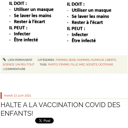
LIEN PERMANENT
CATÉGORIES :
FEMMES
,
GENS
,
HOMMES
,
HUMOUR
,
LIBERTÉ
,
SCIENCE
,
UN PEU TOUT
TAGS :
PHOTO
,
FEMME
,
FILLE
,
MEC
,
SOCIÉTÉ
,
OCCITANIE
0
COMMENTAIRE
mardi 22
juin 2021
HALTE A LA VACCINATION COVID DES
ENFANTS!