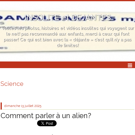
INSOLITE et DEJANTES
Toutes les photos, histoires et vidéos insolites qui voyagent sur
le net! pas recommandé aux enfants, merci à ceux qui font
passer! Ce qui est bien avec la « déjante » c’est qu’il n’y a pas
de limites!
Science
dimanche 13
juillet 2025
Comment parler à un alien?