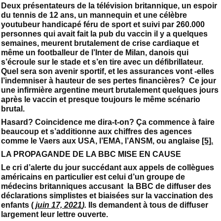
Deux présentateurs de la télévision britannique, un espoir
du tennis de 12 ans, un mannequin et une célèbre
youtubeur handicapé féru de sport et suivi par 260.000
personnes qui avait fait la pub du vaccin il y a quelques
semaines, meurent brutalement de crise cardiaque et
même un footballeur de l’Inter de Milan, danois qui
s’écroule sur le stade et s’en tire avec un défibrillateur.
Quel sera son avenir sportif, et les assurances vont -elles
l’indemniser à hauteur de ses pertes financières? Ce jour
une infirmière argentine meurt brutalement quelques jours
après le vaccin et presque toujours le même scénario
brutal.
Hasard? Coincidence me dira-t-on? Ça commence à faire
beaucoup et s’additionne aux chiffres des agences
comme le Vaers aux USA, l’EMA, l’ANSM, ou anglaise
[5].
LA PROPAGANDE DE LA BBC MISE EN CAUSE
Le cri d’alerte du jour succédant aux appels de collègues
américains en particulier est celui d’un groupe de
médecins britanniques accusant la BBC de diffuser des
déclarations simplistes et biaisées sur la vaccination des
enfants (
juin 17, 2021
).
Ils demandent à tous de diffuser
largement leur lettre ouverte.