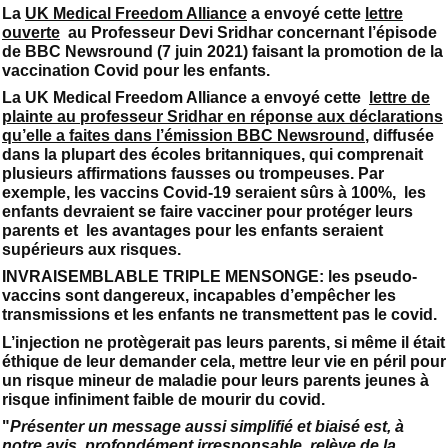
La
UK Medical Freedom Alliance
a envoyé cette
lettre
ouverte
au Professeur Devi Sridhar concernant l’épisode
de BBC Newsround (7 juin 2021) faisant la promotion de la
vaccination Covid pour les enfants.
La UK Medical Freedom Alliance a envoyé cette
lettre de
plainte au professeur Sridhar en réponse aux déclarations
qu’elle a faites dans l’émission BBC Newsround
, diffusée
dans la plupart des écoles britanniques, qui comprenait
plusieurs affirmations fausses ou trompeuses. Par
exemple, les vaccins Covid-19 seraient sûrs à 100%, les
enfants devraient se faire vacciner pour protéger leurs
parents et les avantages pour les enfants seraient
supérieurs aux risques.
INVRAISEMBLABLE TRIPLE MENSONGE: les pseudo-
vaccins sont dangereux, incapables d’empêcher les
transmissions et les enfants ne transmettent pas le covid.
L’injection ne protègerait pas leurs parents, si même il était
éthique de leur demander cela, mettre leur vie en péril pour
un risque mineur de maladie pour leurs parents jeunes à
risque infiniment faible de mourir du covid.
"
Présenter un message aussi simplifié et biaisé est, à
notre avis, profondément irresponsable, relève de la