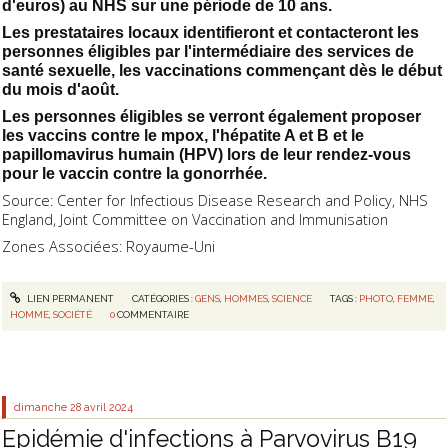
d'euros) au NHS sur une période de 10 ans.
Les prestataires locaux identifieront et contacteront les
personnes éligibles par l'intermédiaire des services de
santé sexuelle, les vaccinations commençant dès le début
du mois d'août.
Les personnes éligibles se verront également proposer
les vaccins contre le mpox, l'hépatite A et B et le
papillomavirus humain (HPV) lors de leur rendez-vous
pour le vaccin contre la gonorrhée.
Source: Center for Infectious Disease Research and Policy, NHS
England, Joint Committee on Vaccination and Immunisation
Zones Associées: Royaume-Uni
LIEN PERMANENT
CATÉGORIES :
GENS
,
HOMMES
,
SCIENCE
TAGS :
PHOTO
,
FEMME
,
HOMME
,
SOCIÉTÉ
0
COMMENTAIRE
dimanche 28
avril 2024
Epidémie d'infections à Parvovirus B19