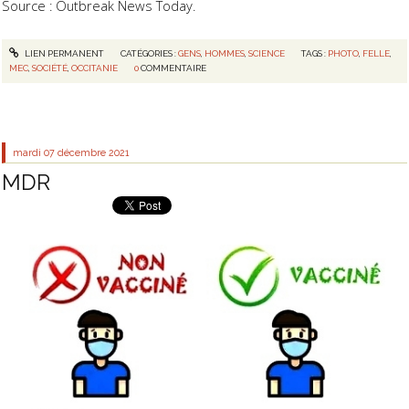
Source : Outbreak News Today.
LIEN PERMANENT
CATÉGORIES :
GENS
,
HOMMES
,
SCIENCE
TAGS :
PHOTO
,
FELLE
,
MEC
,
SOCIÉTÉ
,
OCCITANIE
0
COMMENTAIRE
mardi 07
décembre 2021
MDR