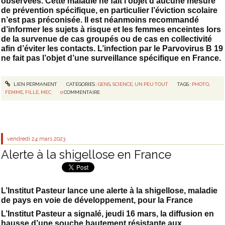
observées. Cette maladie ne fait l’objet d’aucune mesure
de prévention spécifique, en particulier l’éviction scolaire
n’est pas préconisée. Il est néanmoins recommandé
d’informer les sujets à risque et les femmes enceintes lors
de la survenue de cas groupés ou de cas en collectivité
afin d’éviter les contacts. L’infection par le Parvovirus B 19
ne fait pas l’objet d’une surveillance spécifique en France.
LIEN PERMANENT
CATÉGORIES :
GENS
,
SCIENCE
,
UN PEU TOUT
TAGS :
PHOTO
,
FEMME
,
FILLE
,
MEC
0
COMMENTAIRE
vendredi 24
mars 2023
Alerte à la shigellose en France
L’Institut Pasteur lance une alerte à la shigellose, maladie
de pays en voie de développement, pour la France
L’Institut Pasteur a signalé, jeudi 16 mars, la diffusion en
hausse d’une souche hautement résistante aux