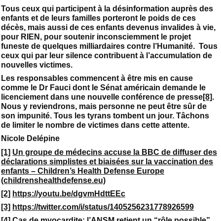
Tous ceux qui participent à la désinformation auprès des
enfants et de leurs familles porteront le poids de ces
décès, mais aussi de ces enfants devenus invalides à vie,
pour RIEN, pour soutenir inconsciemment le projet
funeste de quelques milliardaires contre l’Humanité. Tous
ceux qui par leur silence contribuent à l’accumulation de
nouvelles victimes.
Les responsables commencent à être mis en cause
comme le Dr Fauci dont le Sénat américain demande le
licenciement dans une nouvelle conférence de presse
[8]
.
Nous y reviendrons, mais personne ne peut être sûr de
son impunité. Tous les tyrans tombent un jour. Tâchons
de limiter le nombre de victimes dans cette attente.
Nicole Delépine
[1]
Un groupe de médecins accuse la BBC de diffuser des
déclarations simplistes et biaisées sur la vaccination des
enfants – Children’s Health Defense Europe
(childrenshealthdefense.eu)
[2]
https://youtu.be/dgvmHdttEEc
[3]
https://twitter.com/i/status/1405256231778926599
[4]
Cas de myocardite: l’ANSM retient un “rôle possible”