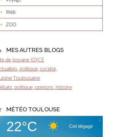
Web
ZOO
MES AUTRES BLOGS
ite de Josyane JOYCE
ctualités, politique, société,
uisine Toulousaine
ébats, politique, opinions, histoire
MÉTÉO TOULOUSE
22°C
Ciel dégagé