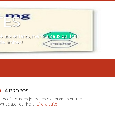
TES
é aux enfants, merci à ceux qui font
de limites!
À PROPOS
e reçois tous les jours des diaporamas qui me
nt éclater de rire......
Lire la suite