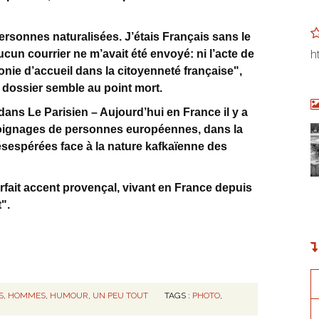
rsonnes naturalisées. J’étais Français sans le
h
cun courrier ne m’avait été envoyé: ni l’acte de
onie d’accueil dans la citoyenneté française",
e dossier semble au point mort.
dans Le Parisien – Aujourd’hui en France il y a
moignages de personnes européennes, dans la
ésespérées face à la nature kafkaïenne des
rfait accent provençal, vivant en France depuis
".
S
,
HOMMES
,
HUMOUR
,
UN PEU TOUT
TAGS :
PHOTO
,