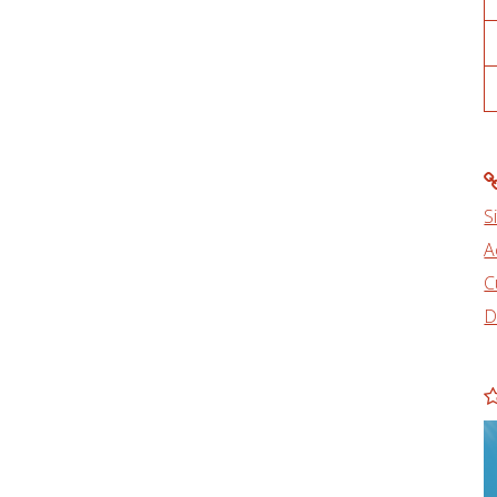
S
A
C
D