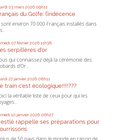
ardi 03
mars 2026
09h11
rançais du Golfe: l’indécence
s sont environ 70.000 Français installés dans
s...
amedi 07
février 2026
11h38
es serpillères d'or
ous qui connaissez déjà la cérémonie des
obards d’Or...
ardi 27
janvier 2026
08h11
e train c'est écologique!!!!???
oici la véritable liste de ceux pour qui les
oyages...
amedi 10
janvier 2026
06h27
estlé rappelle ses préparations pour
ourrissons
 plus de 50 pays dans le monde en raison de