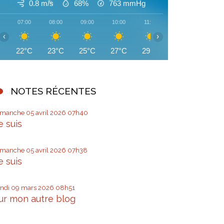
0.8 m/s
68%
763
mmHg
07:00
08:00
09:00
10:00
11:00
12:00
13:00
‹
›
22°C
23°C
25°C
27°C
29°C
32°C
33°C
NOTES RÉCENTES
imanche 05
avril 2026
07h40
e suis
imanche 05
avril 2026
07h38
e suis
undi 09
mars 2026
08h51
ur mon autre blog