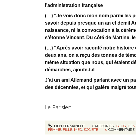
l’administration française
(…) "Je vois donc mon nom parmi les pe
savoir depuis presque un an et demi! Au
naissance, ni la convocation à la cérém
s’étonne Vincent. Du côté de Martine, l
(…) "Après avoir raconté notre histoire 
deux ans, on a reçu des tonnes de té
même situation que nous, qui étaient d
démarches, ajoute-t-il.
J’ai un ami Allemand parlant avec un pa
des décennies, et qui galère malgré tout
Le Parisien
LIEN PERMANENT
CATÉGORIES :
BLOG
,
GEN
FEMME
,
FILLE
,
MEC
,
SOCIÉTÉ
0
COMMENTAIRE