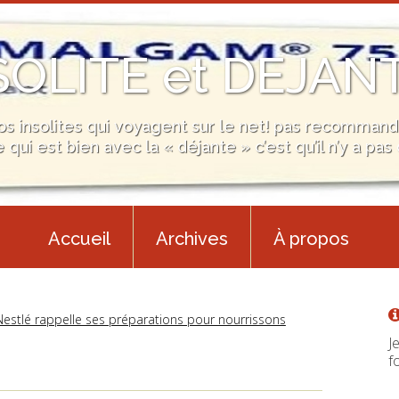
SOLITE et DEJAN
éos insolites qui voyagent sur le net! pas recommand
 qui est bien avec la « déjante » c’est qu’il n’y a pas 
Accueil
Archives
À propos
Nestlé rappelle ses préparations pour nourrissons
J
fo