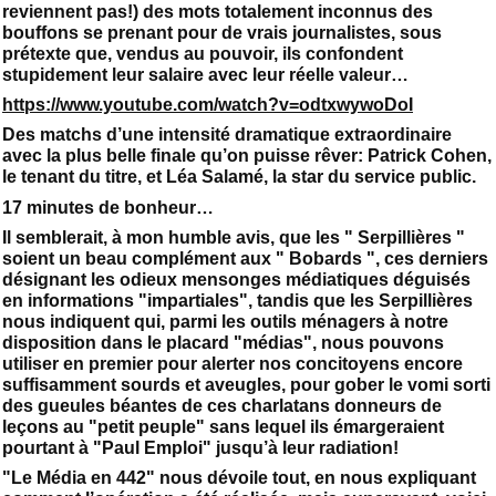
reviennent pas!) des mots totalement inconnus des
bouffons se prenant pour de vrais journalistes, sous
prétexte que, vendus au pouvoir, ils confondent
stupidement leur salaire avec leur réelle valeur…
https://www.youtube.com/watch?v=odtxwywoDoI
Des matchs d’une intensité dramatique extraordinaire
avec la plus belle finale qu’on puisse rêver: Patrick Cohen,
le tenant du titre, et Léa Salamé, la star du service public.
17 minutes de bonheur…
Il semblerait, à mon humble avis, que les " Serpillières "
soient un beau complément aux " Bobards ", ces derniers
désignant les odieux mensonges médiatiques déguisés
en informations "impartiales", tandis que les Serpillières
nous indiquent qui, parmi les outils ménagers à notre
disposition dans le placard "médias", nous pouvons
utiliser en premier pour alerter nos concitoyens encore
suffisamment sourds et aveugles, pour gober le vomi sorti
des gueules béantes de ces charlatans donneurs de
leçons au "petit peuple" sans lequel ils émargeraient
pourtant à "Paul Emploi" jusqu’à leur radiation!
"Le Média en 442" nous dévoile tout, en nous expliquant