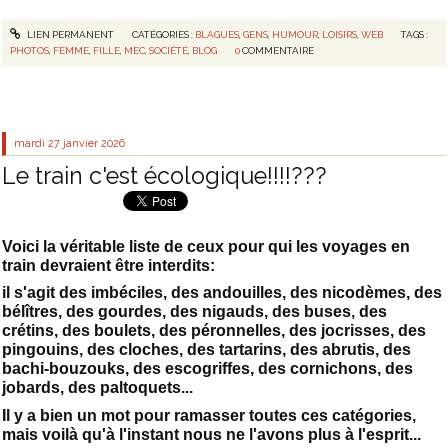
LIEN PERMANENT
CATÉGORIES :
BLAGUES
,
GENS
,
HUMOUR
,
LOISIRS
,
WEB
TAGS :
PHOTOS
,
FEMME
,
FILLE
,
MEC
,
SOCIÉTÉ
,
BLOG
0
COMMENTAIRE
mardi 27
janvier 2026
Le train c'est écologique!!!!???
Voici la véritable liste de ceux pour qui les voyages en
train devraient être interdits:
il s'agit des imbéciles, des andouilles, des nicodèmes, des
bélîtres, des gourdes, des nigauds, des buses, des
crétins, des boulets, des péronnelles, des jocrisses, des
pingouins, des cloches, des tartarins, des abrutis, des
bachi-bouzouks, des escogriffes, des cornichons, des
jobards, des paltoquets...
Il y a bien un mot pour ramasser toutes ces catégories,
mais voilà qu'à l'instant nous ne l'avons plus à l'esprit...