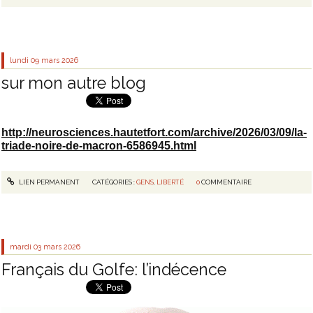
lundi 09
mars 2026
sur mon autre blog
http://neurosciences.hautetfort.com/archive/2026/03/09/
la-
triade-noire-de-macron-6586945
.html
LIEN PERMANENT
CATÉGORIES :
GENS
,
LIBERTÉ
0
COMMENTAIRE
mardi 03
mars 2026
Français du Golfe: l’indécence