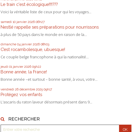
Le train c'est écologique!!!!???
Voici la véritable liste de ceux pour qui les voyages...
samedi 10
janvier 2026
06h27
Nestlé rappelle ses préparations pour nourrissons
à plus de 50 pays dans le monde en raison de la...
dimanche 04
janvier 2026
08h03
C’est rocambolesque, ubuesque!
Ce couple belge francophone à qui la nationalité...
jeudi 01
janvier 2026
09h22
Bonne année, la France!
Bonne année –et surtout – bonne santé, à vous, votre...
vendredi 26
décembre 2025
09h17
Protégez vos enfants
L'ascaris du raton laveur désormais présent dans 9...
RECHERCHER