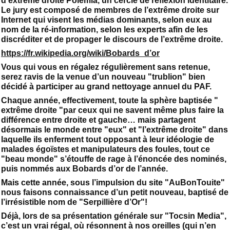
d’extrême droite Polémia, un cercle de réflexion identitaire.
Le jury est composé de membres de l’extrême droite sur
Internet qui visent les médias dominants, selon eux au
nom de la ré-information, selon les experts afin de les
discréditer et de propager le discours de l’extrême droite.
https://fr.wikipedia.org/wiki/Bobards_d’or
Vous qui vous en régalez régulièrement sans retenue,
serez ravis de la venue d’un nouveau "trublion" bien
décidé à participer au grand nettoyage annuel du PAF.
Chaque année, effectivement, toute la sphère baptisée "
extrême droite "par ceux qui ne savent même plus faire la
différence entre droite et gauche… mais partagent
désormais le monde entre "eux" et "l’extrême droite" dans
laquelle ils enferment tout opposant à leur idéologie de
malades égoïstes et manipulateurs des foules, tout ce
"beau monde" s’étouffe de rage à l’énoncée des nominés,
puis nommés aux Bobards d’or de l’année.
Mais cette année, sous l’impulsion du site "AuBonTouite"
nous faisons connaissance d’un petit nouveau, baptisé de
l’irrésistible nom de "Serpillière d’Or"!
Déjà, lors de sa présentation générale sur "Tocsin Media",
c’est un vrai régal, où résonnent à nos oreilles (qui n’en