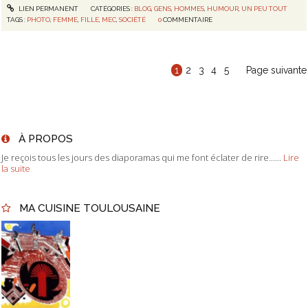
LIEN PERMANENT
CATÉGORIES :
BLOG
,
GENS
,
HOMMES
,
HUMOUR
,
UN PEU TOUT
TAGS :
PHOTO
,
FEMME
,
FILLE
,
MEC
,
SOCIÉTÉ
0
COMMENTAIRE
1
2
3
4
5
Page suivante
À PROPOS
Je reçois tous les jours des diaporamas qui me font éclater de rire......
Lire
la suite
MA CUISINE TOULOUSAINE