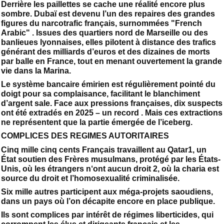
Derrière les paillettes se cache une réalité encore plus
sombre. Dubaï est devenu l’un des repaires des grandes
figures du narcotrafic français, surnommées "French
Arabic" . Issues des quartiers nord de Marseille ou des
banlieues lyonnaises, elles pilotent à distance des trafics
générant des milliards d’euros et des dizaines de morts
par balle en France, tout en menant ouvertement la grande
vie dans la Marina.
Le système bancaire émirien est régulièrement pointé du
doigt pour sa complaisance, facilitant le blanchiment
d’argent sale. Face aux pressions françaises, dix suspects
ont été extradés en 2025 – un record . Mais ces extractions
ne représentent que la partie émergée de l’iceberg.
COMPLICES DES REGIMES AUTORITAIRES
Cinq mille cinq cents Français travaillent au Qatar1, un
État soutien des Frères musulmans, protégé par les États-
Unis, où les étrangers n‘ont aucun droit 2, où la charia est
source du droit et l’homosexualité criminalisée.
Six mille autres participent aux méga-projets saoudiens,
dans un pays où l’on décapite encore en place publique.
Ils sont complices par intérêt de régimes liberticides, qui