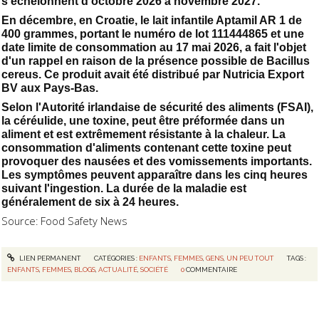
s'échelonnent d'octobre 2026 à novembre 2027.
En décembre, en Croatie, le lait infantile Aptamil AR 1 de
400 grammes, portant le numéro de lot 111444865 et une
date limite de consommation au 17 mai 2026, a fait l'objet
d'un rappel en raison de la présence possible de Bacillus
cereus. Ce produit avait été distribué par Nutricia Export
BV aux Pays-Bas.
Selon l'Autorité irlandaise de sécurité des aliments (FSAI),
la céréulide, une toxine, peut être préformée dans un
aliment et est extrêmement résistante à la chaleur. La
consommation d'aliments contenant cette toxine peut
provoquer des nausées et des vomissements importants.
Les symptômes peuvent apparaître dans les cinq heures
suivant l'ingestion. La durée de la maladie est
généralement de six à 24 heures.
Source: Food Safety News
LIEN PERMANENT
CATÉGORIES :
ENFANTS
,
FEMMES
,
GENS
,
UN PEU TOUT
TAGS :
ENFANTS
,
FEMMES
,
BLOGS
,
ACTUALITÉ
,
SOCIÉTÉ
0
COMMENTAIRE