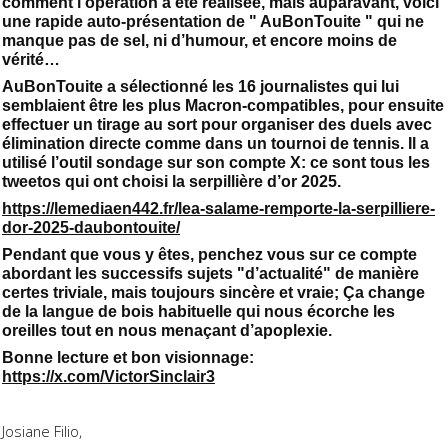
comment l’opération a été réalisée, mais auparavant, voici
une rapide auto-présentation de " AuBonTouite " qui ne
manque pas de sel, ni d’humour, et encore moins de
vérité…
AuBonTouite a sélectionné les 16 journalistes qui lui
semblaient être les plus Macron-compatibles, pour ensuite
effectuer un tirage au sort pour organiser des duels avec
élimination directe comme dans un tournoi de tennis. Il a
utilisé l’outil sondage sur son compte X: ce sont tous les
tweetos qui ont choisi la serpillière d’or 2025.
https://lemediaen442.fr/lea-salame-remporte-la-serpilliere-
dor-2025-daubontouite/
Pendant que vous y êtes, penchez vous sur ce compte
abordant les successifs sujets "d’actualité" de manière
certes triviale, mais toujours sincère et vraie; Ça change
de la langue de bois habituelle qui nous écorche les
oreilles tout en nous menaçant d’apoplexie.
Bonne lecture et bon visionnage:
https://x.com/VictorSinclair3
Josiane Filio,