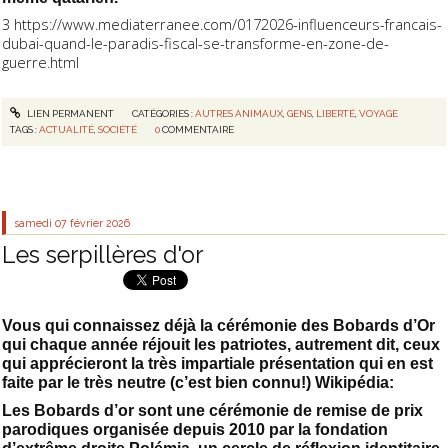
3 https://www.mediaterranee.com/0172026-influenceurs-francais-
dubai-quand-le-paradis-fiscal-se-transforme-en-zone-de-
guerre.html
LIEN PERMANENT
CATÉGORIES :
AUTRES ANIMAUX
,
GENS
,
LIBERTÉ
,
VOYAGE
TAGS :
ACTUALITÉ
,
SOCIÉTÉ
0
COMMENTAIRE
samedi 07
février 2026
Les serpillères d'or
Vous qui connaissez déjà la cérémonie des Bobards d’Or
qui chaque année réjouit les patriotes, autrement dit, ceux
qui apprécieront la très impartiale présentation qui en est
faite par le très neutre (c’est bien connu!) Wikipédia:
Les Bobards d’or sont une cérémonie de remise de prix
parodiques organisée depuis 2010 par la fondation