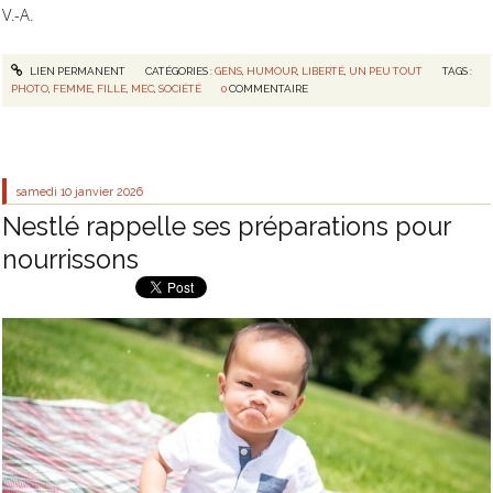
V.-A.
LIEN PERMANENT
CATÉGORIES :
GENS
,
HUMOUR
,
LIBERTÉ
,
UN PEU TOUT
TAGS :
PHOTO
,
FEMME
,
FILLE
,
MEC
,
SOCIÉTÉ
0
COMMENTAIRE
samedi 10
janvier 2026
Nestlé rappelle ses préparations pour
nourrissons