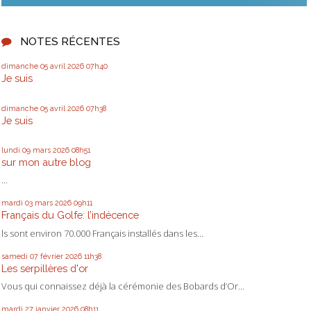
NOTES RÉCENTES
dimanche 05
avril 2026
07h40
Je suis
dimanche 05
avril 2026
07h38
Je suis
lundi 09
mars 2026
08h51
sur mon autre blog
...
mardi 03
mars 2026
09h11
Français du Golfe: l’indécence
ls sont environ 70.000 Français installés dans les...
samedi 07
février 2026
11h38
Les serpillères d'or
Vous qui connaissez déjà la cérémonie des Bobards d’Or...
mardi 27
janvier 2026
08h11