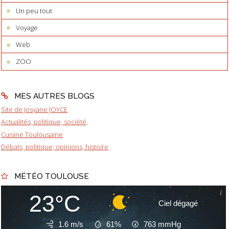
Un peu tout
Voyage
Web
ZOO
MES AUTRES BLOGS
Site de Josyane JOYCE
Actualités, politique, société,
Cuisine Toulousaine
Débats, politique, opinions, histoire
MÉTÉO TOULOUSE
23°C
Ciel dégagé
1.6 m/s
61%
763
mmHg