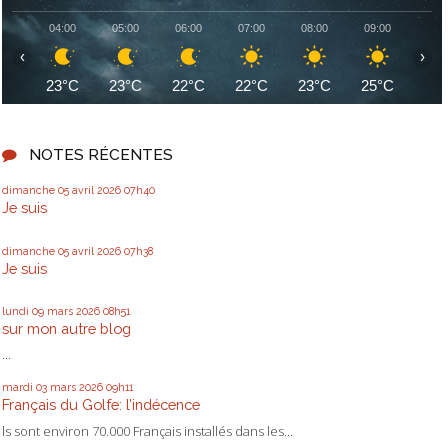
04:00
05:00
06:00
07:00
08:00
09:00
10:
‹
›
23°C
23°C
22°C
22°C
23°C
25°C
27
NOTES RÉCENTES
dimanche 05
avril 2026
07h40
Je suis
dimanche 05
avril 2026
07h38
Je suis
lundi 09
mars 2026
08h51
sur mon autre blog
...
mardi 03
mars 2026
09h11
Français du Golfe: l’indécence
ls sont environ 70.000 Français installés dans les...