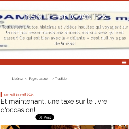
INSOLITE et DEJANTES
Toutes les photos, histoires et vidéos insolites qui voyagent sur
le net! pas recommandé aux enfants, merci à ceux qui font
passer! Ce qui est bien avec la « déjante » c’est qu’il n’y a pas
de limites!
Libérez!
Page d'accueil
Tradition!
samedi 19
avril 2025
Et maintenant, une taxe sur le livre
d'occasion!