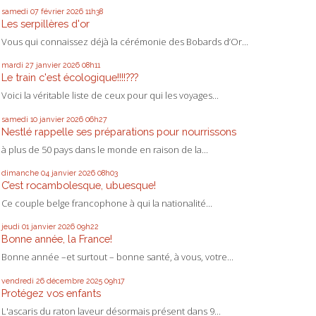
samedi 07
février 2026
11h38
Les serpillères d'or
Vous qui connaissez déjà la cérémonie des Bobards d’Or...
mardi 27
janvier 2026
08h11
Le train c'est écologique!!!!???
Voici la véritable liste de ceux pour qui les voyages...
samedi 10
janvier 2026
06h27
Nestlé rappelle ses préparations pour nourrissons
à plus de 50 pays dans le monde en raison de la...
dimanche 04
janvier 2026
08h03
C’est rocambolesque, ubuesque!
Ce couple belge francophone à qui la nationalité...
jeudi 01
janvier 2026
09h22
Bonne année, la France!
Bonne année –et surtout – bonne santé, à vous, votre...
vendredi 26
décembre 2025
09h17
Protégez vos enfants
L'ascaris du raton laveur désormais présent dans 9...