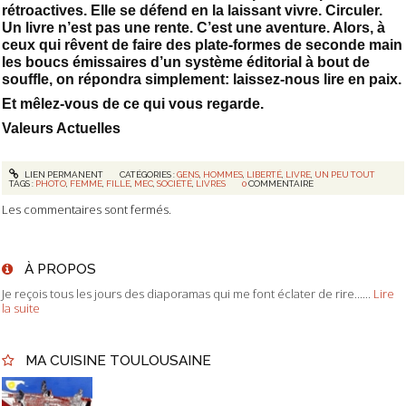
rétroactives. Elle se défend en la laissant vivre. Circuler.
Un livre n’est pas une rente. C’est une aventure. Alors, à
ceux qui rêvent de faire des plate-formes de seconde main
les boucs émissaires d’un système éditorial à bout de
souffle, on répondra simplement: laissez-nous lire en paix.
Et mêlez-vous de ce qui vous regarde.
Valeurs Actuelles
LIEN PERMANENT
CATÉGORIES :
GENS
,
HOMMES
,
LIBERTÉ
,
LIVRE
,
UN PEU TOUT
TAGS :
PHOTO
,
FEMME
,
FILLE
,
MEC
,
SOCIÉTÉ
,
LIVRES
0
COMMENTAIRE
Les commentaires sont fermés.
À PROPOS
Je reçois tous les jours des diaporamas qui me font éclater de rire......
Lire
la suite
MA CUISINE TOULOUSAINE